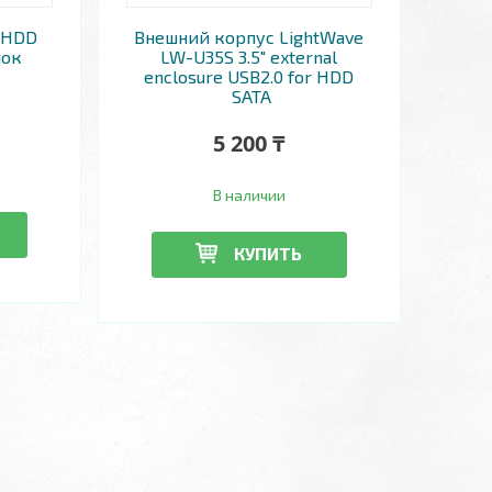
 HDD
Внешний корпус LightWave
лок
LW-U35S 3.5" external
enclosure USB2.0 for HDD
SATA
5 200 ₸
В наличии
КУПИТЬ