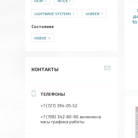
DEXP
1
INTEX
1
LIGHTWAVE SYSTEMS
1
UGREEN
1
д
to
Состояние
НОВОЕ
4
КОНТАКТЫ
+7 (727) 394-05-52
+7 (708) 342-80-90
включен в
часы графика работы