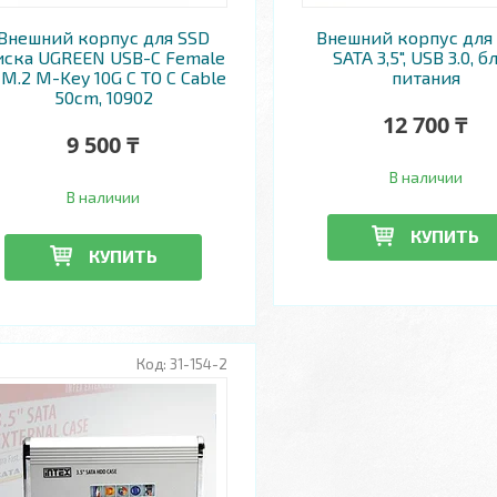
Внешний корпус для SSD
Внешний корпус для
иска UGREEN USB-C Female
SATA 3,5", USB 3.0, б
 M.2 M-Key 10G C TO C Cable
питания
50cm, 10902
12 700 ₸
9 500 ₸
В наличии
В наличии
КУПИТЬ
КУПИТЬ
31-154-2