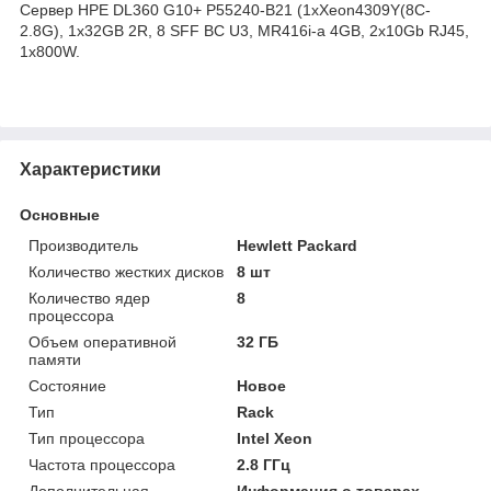
Сервер HPE DL360 G10+ P55240-B21 (1xXeon4309Y(8C-
2.8G), 1x32GB 2R, 8 SFF BC U3, MR416i-a 4GB, 2x10Gb RJ45,
1x800W.
Характеристики
Основные
Производитель
Hewlett Packard
Количество жестких дисков
8 шт
Количество ядер
8
процессора
Объем оперативной
32 ГБ
памяти
Состояние
Новое
Тип
Rack
Тип процессора
Intel Xeon
Частота процессора
2.8 ГГц
Дополнительная
Информация о товарах,