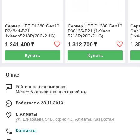
Сервер HPE DL380 Gen10
Сервер HPE DL380 Gen10
Сер
P24844-B21
P36135-B21 (1xXeon
Gen
1xXeon5218R(20C-2.1G)
5218R(20C-2.1G)
(1xX
1 241 400
1 312 700
1 3
₸
₸
Купить
Купить
О нас
Рейтинг не сформирован
Менее 5 отзывов за последний год
Работает с 28.11.2013
г. Алматы
ул. Егизбаева 54Б, офис 43, Алматы, Казахстан
Контакты