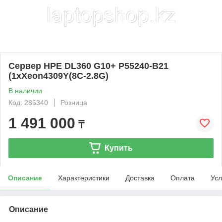
Сервер HPE DL360 G10+ P55240-B21
(1xXeon4309Y(8C-2.8G)
В наличии
Код: 286340
Розница
1 491 000
₸
Купить
Описание
Характеристики
Доставка
Оплата
Усл
Описание