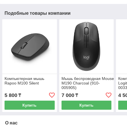
Подобные товары компании
Компьютерная мышь
Мышь беспроводная Mouse Logite
Ком
Rapoo M100 Silent
M190 Charcoal (910-
Logi
005905)
0033
5 800
7 000
4 5
₸
₸
Купить
Купить
О нас