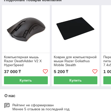
Компьютерная мышь
Коврик для компьютерной
Пере
Razer DeathAdder V2 X
мыши Razer Goliathus
пита
HyperSpeed
Mobile Stealth
7.4x
Cent
37 000
5 200
1 0
₸
₸
Купить
Купить
О нас
Рейтинг не сформирован
Менее 5 отзывов за последний год