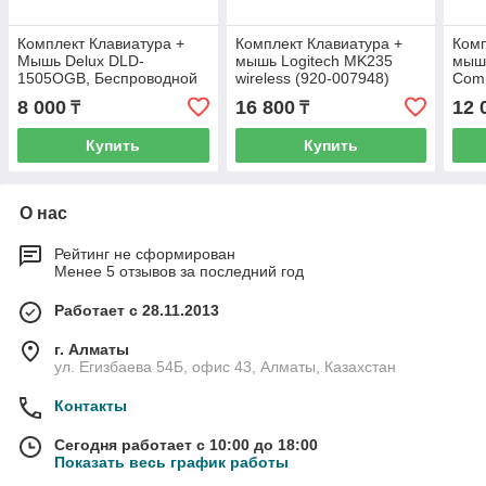
Комплект Клавиатура +
Комплект Клавиатура +
Комп
Мышь Delux DLD-
мышь Logitech MK235
мышь
1505OGB, Беспроводной
wireless (920-007948)
Com
0031
8 000
16 800
12 
₸
₸
Купить
Купить
О нас
Рейтинг не сформирован
Менее 5 отзывов за последний год
Работает с 28.11.2013
г. Алматы
ул. Егизбаева 54Б, офис 43, Алматы, Казахстан
Контакты
Сегодня работает с 10:00 до 18:00
Показать весь график работы