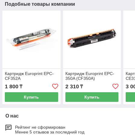
Подобные товары компании
Картридж Europrint EPC-
Картридж Europrint EPC-
Карт
CF352A
350A (CF350A)
CE3
1 800
2 310
3 0
₸
₸
Купить
Купить
О нас
Рейтинг не сформирован
Менее 5 отзывов за последний год