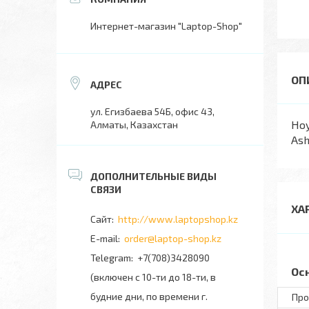
Интернет-магазин "Laptop-Shop"
ул. Егизбаева 54Б, офис 43,
Ноу
Алматы, Казахстан
Ash
ХА
http://www.laptopshop.kz
order@laptop-shop.kz
+7(708)3428090
Ос
(включен с 10-ти до 18-ти, в
будние дни, по времени г.
Про