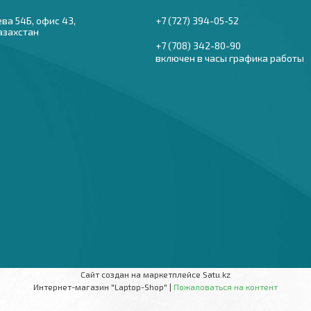
ева 54Б, офис 43,
+7 (727) 394-05-52
азахстан
+7 (708) 342-80-90
включен в часы графика работы
Сайт создан на маркетплейсе
Satu.kz
Интернет-магазин "Laptop-Shop" |
Пожаловаться на контент