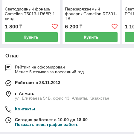
Светодиодный фонарь
Перезаряжаемый
Све
Camelion T5013-LR6BP, 1
фонарик Camelion RT301-
POLI
диод
TB
1 800
6 200
1 1
₸
₸
Купить
Купить
О нас
Рейтинг не сформирован
Менее 5 отзывов за последний год
Работает с 28.11.2013
г. Алматы
ул. Егизбаева 54Б, офис 43, Алматы, Казахстан
Контакты
Сегодня работает с 10:00 до 18:00
Показать весь график работы