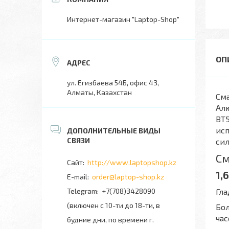
Интернет-магазин "Laptop-Shop"
ул. Егизбаева 54Б, офис 43,
Алматы, Казахстан
Сма
Ал
BT5
исп
сил
См
http://www.laptopshop.kz
1,
order@laptop-shop.kz
Гла
+7(708)3428090
(включен с 10-ти до 18-ти, в
Бол
час
будние дни, по времени г.