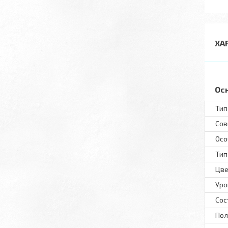
ХА
Ос
Тип
Сов
Осо
Тип
Цве
Уро
Сос
Пол