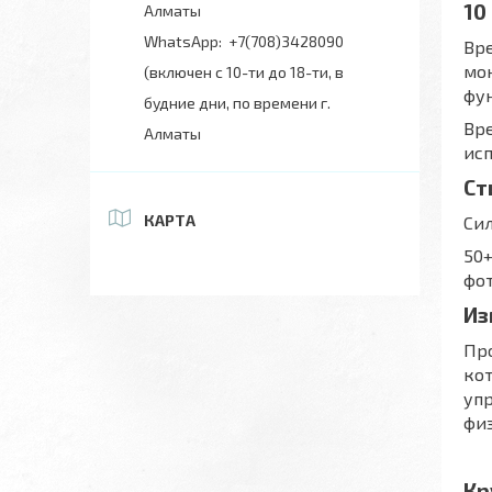
10
Алматы
+7(708)3428090
Вре
мо
(включен с 10-ти до 18-ти, в
фу
будние дни, по времени г.
Вре
Алматы
ис
Ст
КАРТА
Сил
50
фо
Из
Про
кот
упр
физ
Кр