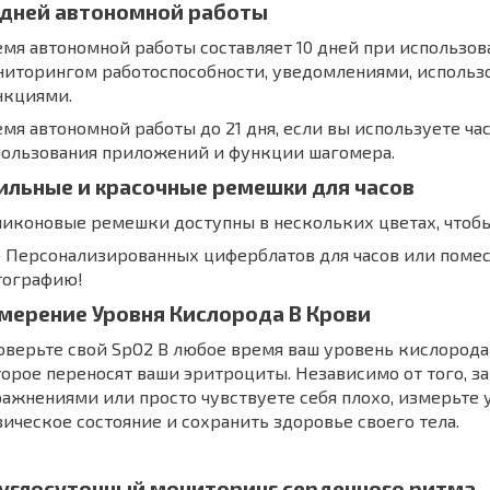
 дней автономной работы
мя автономной работы составляет 10 дней при использо
ниторингом работоспособности, уведомлениями, исполь
нкциями.
мя автономной работы до 21 дня, если вы используете ча
пользования приложений и функции шагомера.
ильные и красочные ремешки для часов
иконовые ремешки доступны в нескольких цветах, чтобы
+ Персонализированных циферблатов для часов или поме
тографию!
мерение Уровня Кислорода В Крови
верьте свой SpO2 В любое время ваш уровень кислорода
орое переносят ваши эритроциты. Независимо от того, 
ажнениями или просто чувствуете себя плохо, измерьте у
ическое состояние и сохранить здоровье своего тела.
углосуточный мониторинг сердечного ритма