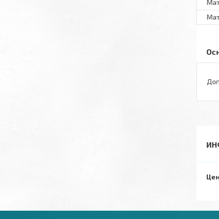
Мат
Мат
Ос
Доп
ИН
Цен