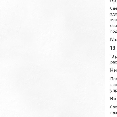
Сде
здо
мон
сво
по
Мо
13
13
рас
Ни
Пом
ваш
уп
Во
Сво
пла