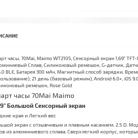
рт часы, 70Mai, Maimo WT2105, Сенсорный экран 1,69" TFT-
юминиевый Сплав, Силиконовый ремешок, G-датчик, Датч
.0 BLE, Батарея 300 мАч, Магнитный способ зарядки, Врем
ользование), 21 день (базовый режим), Android 6.0+, iOS 
иконовый ремешок, Rose Gold
арт часы 70Mai Maimo
69" Большой Сенсорный экран
дкие края и Легкий вес
ьшой экран с отзывчивым и плавным касанием. 2.5 D. М
ов из алюминиевого сплава. Сверхлегкий корпус, который