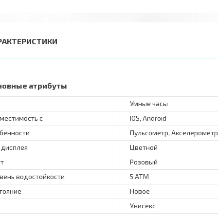
РАКТЕРИСТИКИ
новные атрибуты
Умные часы
местимость с
IOS, Android
бенности
Пульсометр, Акселерометр
 дисплея
Цветной
т
Розовый
вень водостойкости
5 АТМ
тояние
Новое
Унисекс