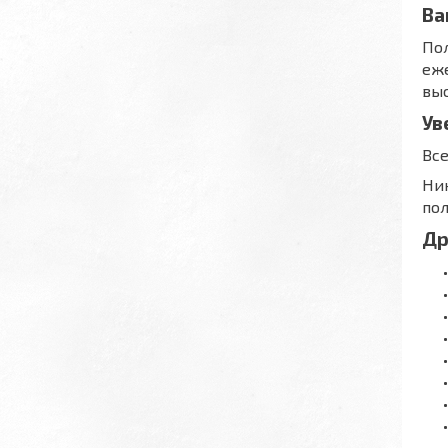
Ва
Пол
еже
выс
Ув
Все
Ник
пол
Др