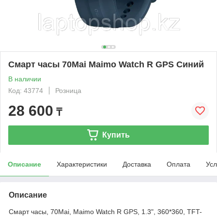
Смарт часы 70Mai Maimo Watch R GPS Синий
В наличии
Код: 43774
Розница
28 600
₸
Купить
Описание
Характеристики
Доставка
Оплата
Усл
Описание
Смарт часы, 70Mai, Maimo Watch R GPS, 1.3", 360*360, TFT-