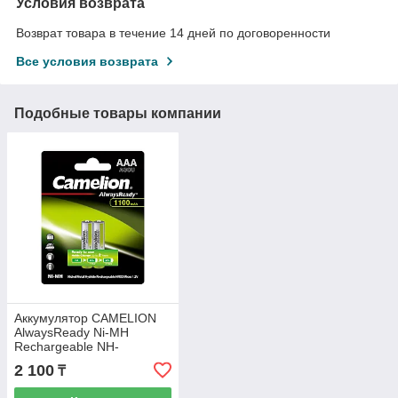
Условия возврата
Возврат товара в течение 14 дней по договоренности
Все условия возврата
Подобные товары компании
Аккумулятор CAMELION
AlwaysReady Ni-MH
Rechargeable NH-
AAA1100ARBP2 2 шт. в
2 100
₸
блистере