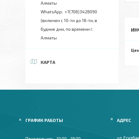
Алматы
+7(708)3428090
(включен с 10-ти до 18-ти, в
будние дни, по времени г.
ИН
Алматы
Цен
КАРТА
ГРАФИК РАБОТЫ
ул. Егизба
Понедельник
10:00
18:00