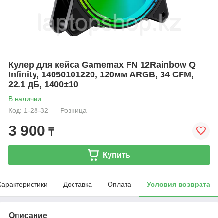
Кулер для кейса Gamemax FN 12Rainbow Q
Infinity, 14050101220, 120мм ARGB, 34 CFM,
22.1 дБ, 1400±10
В наличии
Код: 1-28-32
Розница
3 900
₸
Купить
Характеристики
Доставка
Оплата
Условия возврата
Описание