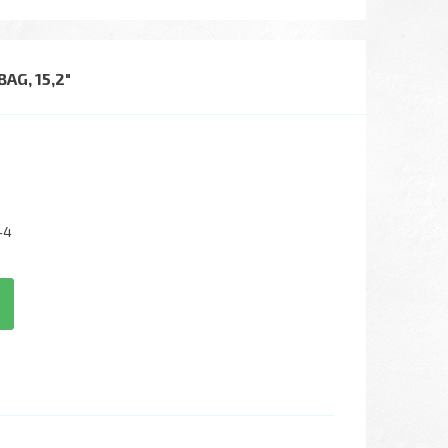
G, 15,2"
-4