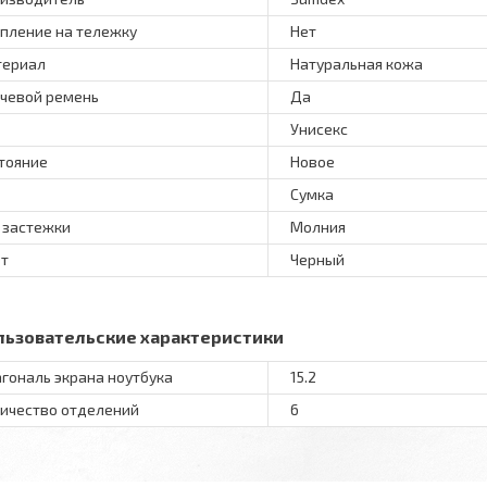
пление на тележку
Нет
териал
Натуральная кожа
чевой ремень
Да
Унисекс
тояние
Новое
Сумка
 застежки
Молния
т
Черный
льзовательские характеристики
гональ экрана ноутбука
15.2
ичество отделений
6