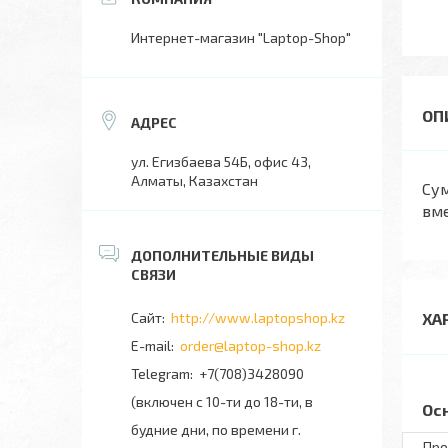
Интернет-магазин "Laptop-Shop"
ул. Егизбаева 54Б, офис 43,
Алматы, Казахстан
Сум
вме
http://www.laptopshop.kz
ХА
order@laptop-shop.kz
+7(708)3428090
(включен с 10-ти до 18-ти, в
Ос
будние дни, по времени г.
Про