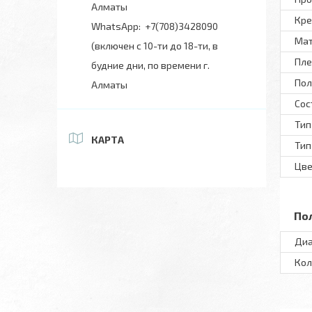
Алматы
Кре
+7(708)3428090
Ма
(включен с 10-ти до 18-ти, в
Пле
будние дни, по времени г.
Пол
Алматы
Сос
Тип
КАРТА
Тип
Цве
По
Диа
Кол