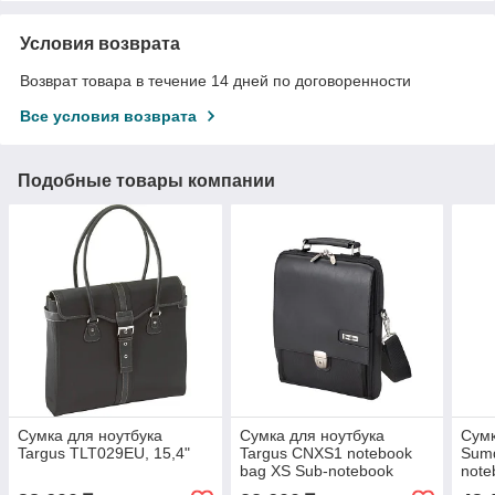
Условия возврата
Возврат товара в течение 14 дней по договоренности
Все условия возврата
Подобные товары компании
Сумка для ноутбука
Сумка для ноутбука
Сумк
Targus TLT029EU, 15,4"
Targus CNXS1 notebook
Sum
bag XS Sub-notebook
note
Case(11-12")