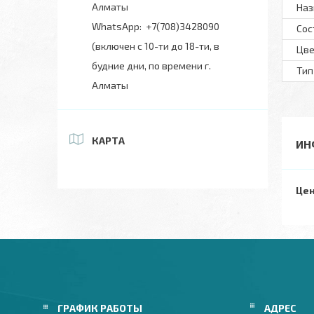
Алматы
Наз
+7(708)3428090
Сос
(включен с 10-ти до 18-ти, в
Цве
будние дни, по времени г.
Тип
Алматы
КАРТА
ИН
Цен
ГРАФИК РАБОТЫ