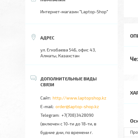
Интернет-магазин "Laptop-Shop"
ул. Егизбаева 54Б, офис 43,
Алматы, Казахстан
Че
ХА
http://www.laptopshop.kz
order@laptop-shop.kz
+7(708)3428090
Ос
(включен с 10-ти до 18-ти, в
Про
будние дни, по времени г.