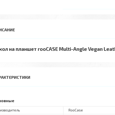
хол на планшет rooCASE Multi-Angle Vegan Leath
РАКТЕРИСТИКИ
новные
изводитель
RooCase