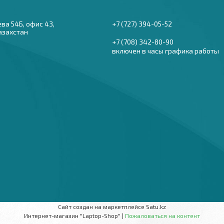
ева 54Б, офис 43,
+7 (727) 394-05-52
азахстан
+7 (708) 342-80-90
включен в часы графика работы
Сайт создан на маркетплейсе
Satu.kz
Интернет-магазин "Laptop-Shop" |
Пожаловаться на контент