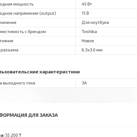
одная мощность
45 Вт
одное напряжение (output)
15 В
начение
Для ноутбука
местимость с брендом
Toshiba
тояние
Новое
 разъема
6.3x3.0 мм
льзовательские характеристики
а выходного тока
3A
ФОРМАЦИЯ ДЛЯ ЗАКАЗА
а:
55 200 ₸