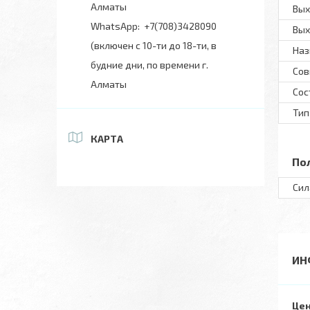
Алматы
Вых
+7(708)3428090
Вых
(включен с 10-ти до 18-ти, в
Наз
будние дни, по времени г.
Сов
Алматы
Сос
Тип
КАРТА
По
Сил
ИН
Цен