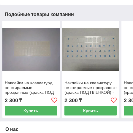
Подобные товары компании
Наклейки на клавиатуру,
Наклейки на клавиатуру
Накл
не стираемые,
не стираемые прозрачные
не с
прозрачные (краска ПОД
(краска ПОД ПЛЕНКОЙ) -
(кра
ПЛЕНКОЙ) - белые буквы
синий
кра
2 300
2 300
2 3
₸
₸
Купить
Купить
О нас