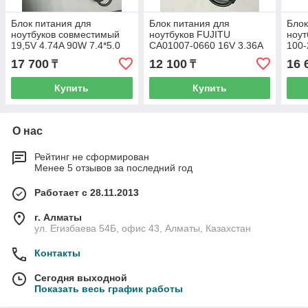
Блок питания для
Блок питания для
Блок
ноутбуков совместимый
ноутбуков FUJITU
ноут
19,5V 4.74A 90W 7.4*5.0
CA01007-0660 16V 3.36A
100-
center pin (model: PA-10)
54W 6.0*4.0
3.33
17 700
12 100
16 
₸
₸
4.5m
Купить
Купить
О нас
Рейтинг не сформирован
Менее 5 отзывов за последний год
Работает с 28.11.2013
г. Алматы
ул. Егизбаева 54Б, офис 43, Алматы, Казахстан
Контакты
Сегодня выходной
Показать весь график работы