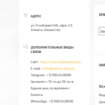
ул. Егизбаева 54Б, офис 43,
Алматы, Казахстан
За
http://www.laptopshop.kz
ХА
order@laptop-shop.kz
+7(708)3428090
(включен с 10-ти до 18-ти, в
Ос
будние дни, по времени г.
Алматы
Вид
+7(708)3428090
Диа