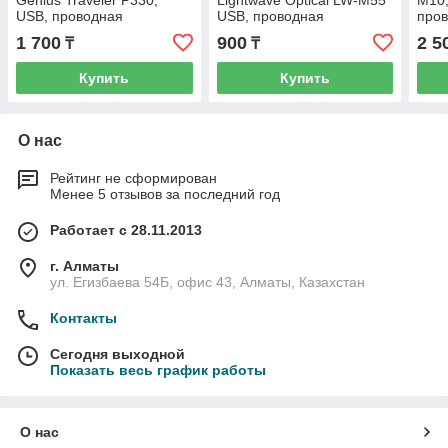
Genius Traveler P330,
Lightwave Optical LW-M55
M10,
USB, проводная
USB, проводная
про
1 700
900
2 5
₸
₸
Купить
Купить
О нас
Рейтинг не сформирован
Менее 5 отзывов за последний год
Работает с 28.11.2013
г. Алматы
ул. Егизбаева 54Б, офис 43, Алматы, Казахстан
Контакты
Сегодня выходной
Показать весь график работы
О нас