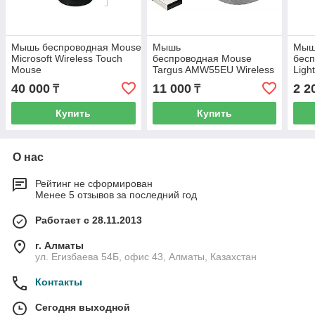
Мышь беспроводная Mouse
Мышь
Мыш
Microsoft Wireless Touch
беспроводная Mouse
бес
Mouse
Targus AMW55EU Wireless
Ligh
Compact laser
40 000
11 000
2 2
₸
₸
Купить
Купить
О нас
Рейтинг не сформирован
Менее 5 отзывов за последний год
Работает с 28.11.2013
г. Алматы
ул. Егизбаева 54Б, офис 43, Алматы, Казахстан
Контакты
Сегодня выходной