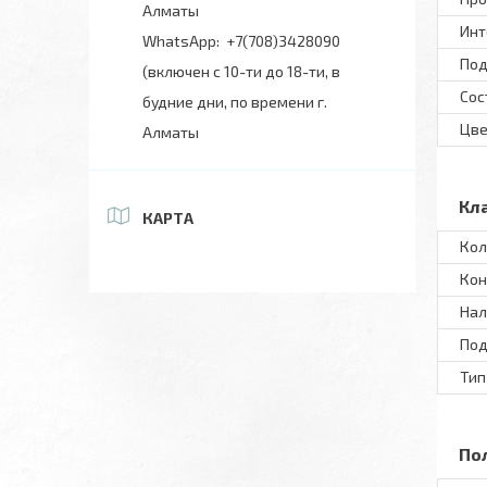
Алматы
Инт
+7(708)3428090
Под
(включен с 10-ти до 18-ти, в
Сос
будние дни, по времени г.
Цве
Алматы
Кл
КАРТА
Кол
Кон
Нал
Под
Тип
По