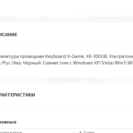
виатура проводная Keyboard X-Game, XK-100UB, Ультратонк
/Рус/Каз, Чёрный. Совместим с Windows XP/Vista/Win7/Win
РАКТЕРИСТИКИ
новные
изводитель
X-Game