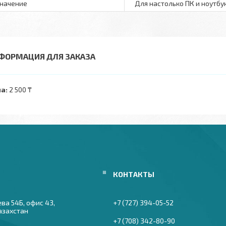
начение
Для настолько ПК и ноутбу
ФОРМАЦИЯ ДЛЯ ЗАКАЗА
а:
2 500 ₸
ева 54Б, офис 43,
+7 (727) 394-05-52
азахстан
+7 (708) 342-80-90