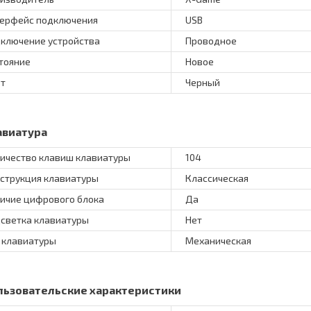
ерфейс подключения
USB
ключение устройства
Проводное
тояние
Новое
т
Черный
авиатура
ичество клавиш клавиатуры
104
струкция клавиатуры
Классическая
ичие цифрового блока
Да
светка клавиатуры
Нет
 клавиатуры
Механическая
льзовательские характеристики