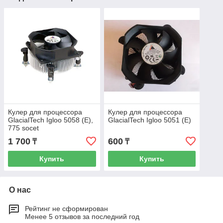
Кулер для процессора
Кулер для процессора
GlacialTech Igloo 5058 (E),
GlacialTech Igloo 5051 (E)
775 socet
1 700
600
₸
₸
Купить
Купить
О нас
Рейтинг не сформирован
Менее 5 отзывов за последний год