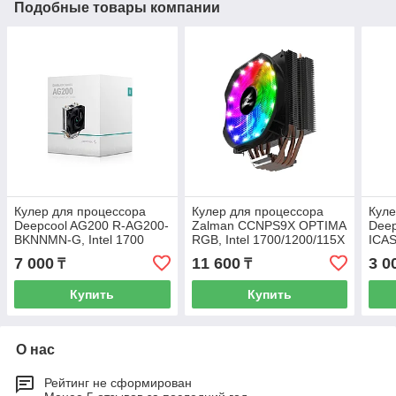
Подобные товары компании
Кулер для процессора
Кулер для процессора
Куле
Deepcool AG200 R-AG200-
Zalman CCNPS9X OPTIMA
Deep
BKNNMN-G, Intel 1700
RGB, Intel 1700/1200/115X
ICA
и AMD AM5/AM4, TDP
7 000
11 600
3 0
₸
₸
180W, 120мм RGB
Купить
Купить
О нас
Рейтинг не сформирован