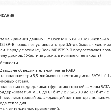
тема хранения данных ICY Dock MB153SP-B 3x3.5inch SATA 2
53SP-B позволяет установить три 3,5-дюймовых жестких
си. Наряду с этим Icy Dock MB153SP-B предоставляет воз
ену дисков. ( Жесткие диски, в комплект не входят).
бенности:
 2 модуле объединительной платы RAID.
станавливает три 3,5-дюймовых жестких диска SATA I / II / 
ймовых отсека.
полностью поддерживает функцию горячей замены SATA.
оддерживает SATA 3.0 до 6 Гбит / с / SAS 3.0 до 12 Гбит / с
80- миллиметровый охлаждающий вентилятор с цельноме
ода тепла для
мых интенсивных применений.