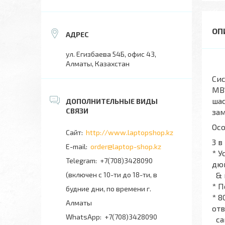
ул. Егизбаева 54Б, офис 43,
Алматы, Казахстан
Сис
MB1
шас
зам
Осо
http://www.laptopshop.kz
3 в
order@laptop-shop.kz
* У
+7(708)3428090
дю
(включен с 10-ти до 18-ти, в
& 
* П
будние дни, по времени г.
* 
Алматы
отв
+7(708)3428090
са