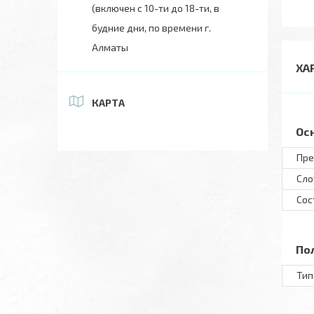
(включен с 10-ти до 18-ти, в
будние дни, по времени г.
Алматы
ХА
КАРТА
Ос
Пре
Сло
Сос
По
Тип