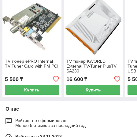
TV тюнер ePRO Internal
TV тюнер KWORLD
TV 
TV Tuner Card with FM PCI
External TV-Tuner PlusTV
Tune
SA230
USB 
5 500
16 600
5 5
₸
₸
Купить
Купить
О нас
Рейтинг не сформирован
Менее 5 отзывов за последний год
Работает с 28.11.2013