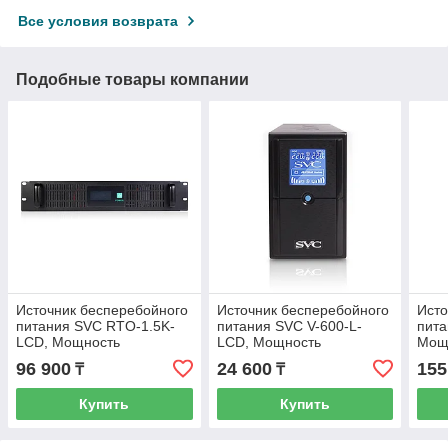
Все условия возврата
Подобные товары компании
Источник бесперебойного
Источник бесперебойного
Исто
питания SVC RTO-1.5K-
питания SVC V-600-L-
пита
LCD, Мощность
LCD, Мощность
Мощ
1500ВА/900Вт
600ВА/360Вт
96 900
24 600
155
₸
₸
Купить
Купить