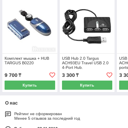
Комплект мышка + HUB
USB Hub 2.0 Targus
USB 
TARGUS B0220
ACH93EU Travel USB 2.0
ACH6
4-Port Hub.
port
9 700
3 300
3 3
₸
₸
Купить
Купить
О нас
Рейтинг не сформирован
Менее 5 отзывов за последний год