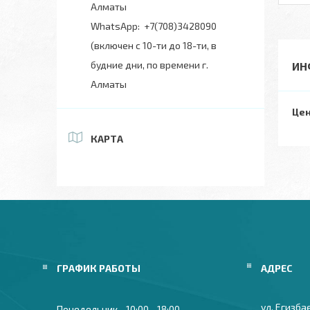
Алматы
+7(708)3428090
(включен с 10-ти до 18-ти, в
будние дни, по времени г.
ИН
Алматы
Цен
КАРТА
ГРАФИК РАБОТЫ
ул. Егизба
Понедельник
10:00
18:00