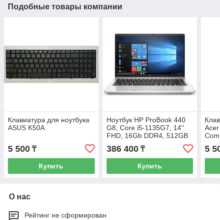
Подобные товары компании
Клавиатура для ноутбука
Ноутбук HP ProBook 440
Клав
ASUS K50A
G8, Core i5-1135G7, 14''
Acer
FHD, 16Gb DDR4, 512GB
Comp
SSD
Vend
5 500
386 400
5 5
₸
₸
Купить
Купить
О нас
Рейтинг не сформирован