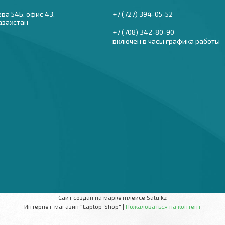
ева 54Б, офис 43,
+7 (727) 394-05-52
азахстан
+7 (708) 342-80-90
включен в часы графика работы
Сайт создан на маркетплейсе
Satu.kz
Интернет-магазин "Laptop-Shop" |
Пожаловаться на контент