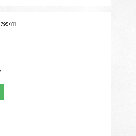
8795411
9