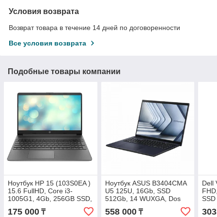
Условия возврата
Возврат товара в течение 14 дней по договоренности
Все условия возврата
Подобные товары компании
Ноутбук HP 15 (103S0EA )
Ноутбук ASUS B3404CMA
Dell
15.6 FullHD, Core i3-
U5 125U, 16Gb, SSD
FHD,
1005G1, 4Gb, 256GB SSD,
512Gb, 14 WUXGA, Dos
SSD 
DOS, Grey
175 000
558 000
303
₸
₸