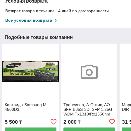
Условия возврата
Возврат товара в течение 14 дней по договоренности
Все условия возврата
Подобные товары компании
Картридж Samsung ML-
Трансивер, А-Оптик, AO-
Марш
4500D3
SFP-B35S-3D, SFP 1.25G
DIR
WDM Tx1310/Rx1550nm
3km SC DDM, simplex
5 500
2 000
31 
₸
₸