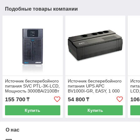
Подобные товары компании
Источник бесперебойного
Источник бесперебойного
Исто
питания SVC PTL-3K-LCD,
питания UPS APC
пита
Мощность 3000ВА/2100Вт
BV1000I-GR, EASY, 1 000
LCD,
VА, 600 W
Мощ
155 700
54 800
106
₸
₸
Купить
Купить
О нас