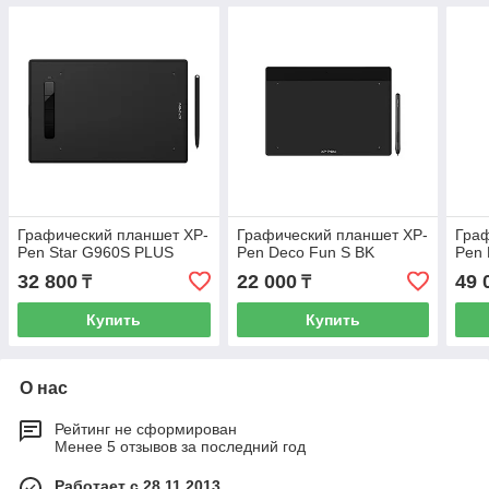
Графический планшет XP-
Графический планшет XP-
Граф
Pen Star G960S PLUS
Pen Deco Fun S BK
Pen
32 800
22 000
49 
₸
₸
Купить
Купить
О нас
Рейтинг не сформирован
Менее 5 отзывов за последний год
Работает с 28.11.2013