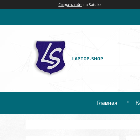
Создать сайт
на Satu.kz
LAPTOP-SHOP
Главная
К