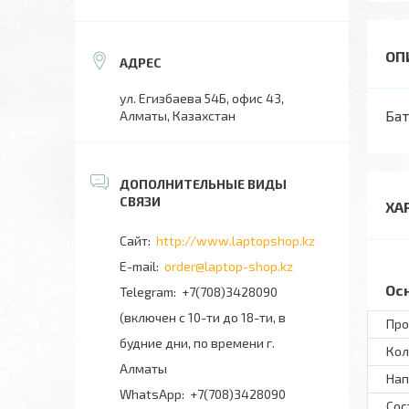
ул. Егизбаева 54Б, офис 43,
Бат
Алматы, Казахстан
ХА
http://www.laptopshop.kz
order@laptop-shop.kz
Ос
+7(708)3428090
(включен с 10-ти до 18-ти, в
Про
будние дни, по времени г.
Кол
Алматы
Нап
+7(708)3428090
Сос