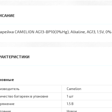
арейка CAMELION AG13-BP10(0%Hg), Alkaline, AG13, 1.5V, 0%
РАКТЕРИСТИКИ
новные
изводитель
Camelion
ичество батареек в упаковке
1 шт
ряжение
1.5 В
тояние
Новое