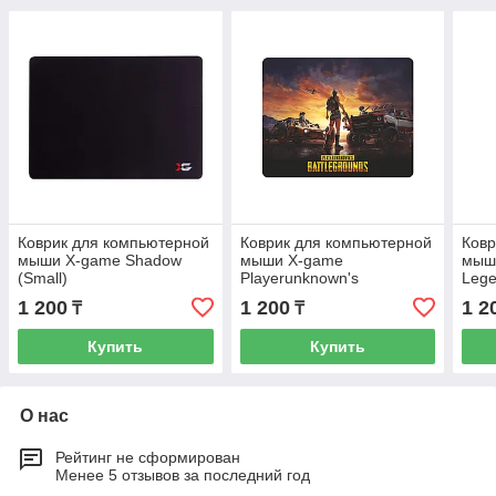
Коврик для компьютерной
Коврик для компьютерной
Ковр
мыши X-game Shadow
мыши X-game
мыш
(Small)
Playerunknown's
Lege
Battlegrounds
1 200
1 200
1 2
₸
₸
Купить
Купить
О нас
Рейтинг не сформирован
Менее 5 отзывов за последний год