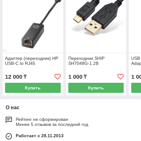
Адаптер (переходник) HP
Переходник SHIP
USB 
USB-C to RJ45
SH7048G-1.2B
Adap
12 000
1 000
1 0
₸
₸
Купить
Купить
О нас
Рейтинг не сформирован
Менее 5 отзывов за последний год
Работает с 28.11.2013