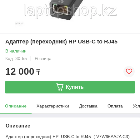
Адаптер (переходник) HP USB-C to RJ45
В наличии
Код: 30-55
Розница
12 000
₸
Купить
Описание
Характеристики
Доставка
Оплата
Усл
Описание
Адаптер (переходник) HP USB-C to RJ45. ( V7W66AA#A C3)