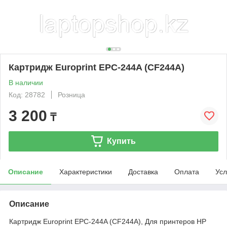
Картридж Europrint EPC-244A (CF244A)
В наличии
Код: 28782
Розница
3 200
₸
Купить
Описание
Характеристики
Доставка
Оплата
Усл
Описание
Картридж Europrint EPC-244A (CF244A), Для принтеров HP