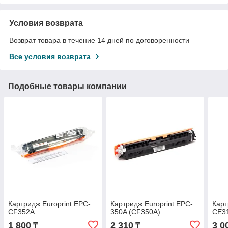
Условия возврата
Возврат товара в течение 14 дней по договоренности
Все условия возврата
Подобные товары компании
Картридж Europrint EPC-
Картридж Europrint EPC-
Карт
CF352A
350A (CF350A)
CE3
1 800
2 310
3 0
₸
₸