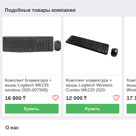
Подобные товары компании
Комплект Клавиатура +
Комплект клавиатура +
Комп
мышь Logitech MK235
мышь Logitech Wireless
мышь
wireless (920-007948)
Combo MK220 (920-
Wire
003169)
16 800
12 000
17 
₸
₸
Купить
Купить
О нас