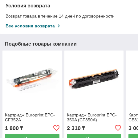
Условия возврата
Возврат товара в течение 14 дней по договоренности
Все условия возврата
Подобные товары компании
Картридж Europrint EPC-
Картридж Europrint EPC-
Карт
CF352A
350A (CF350A)
CE3
1 800
2 310
3 0
₸
₸