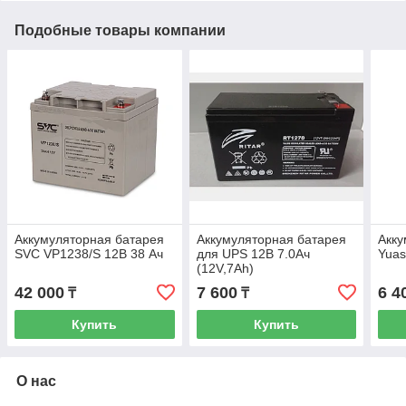
Подобные товары компании
Аккумуляторная батарея
Аккумуляторная батарея
Акку
SVC VP1238/S 12В 38 Ач
для UPS 12В 7.0Ач
Yuas
(12V,7Ah)
42 000
7 600
6 4
₸
₸
Купить
Купить
О нас