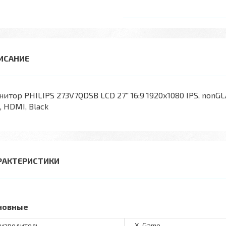
итор PHILIPS 273V7QDSB LCD 27'' 16:9 1920х1080 IPS, nonGLA
, HDMI, Black
РАКТЕРИСТИКИ
новные
изводитель
X-Game