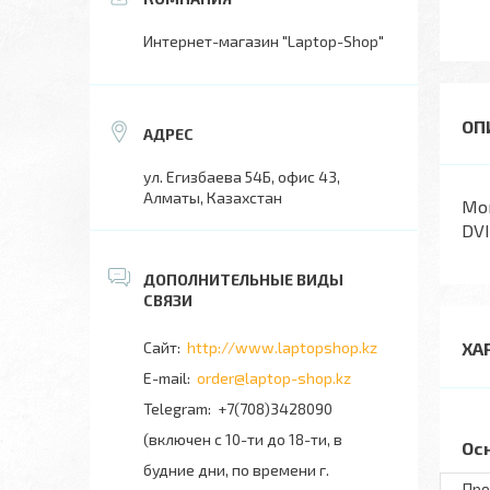
Интернет-магазин "Laptop-Shop"
ул. Егизбаева 54Б, офис 43,
Алматы, Казахстан
Мон
DVI
http://www.laptopshop.kz
ХА
order@laptop-shop.kz
+7(708)3428090
(включен с 10-ти до 18-ти, в
Ос
будние дни, по времени г.
Про