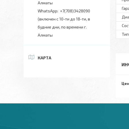
Алматы
Гар
+7(708)3428090
Диа
(включен с 10-ти до 18-ти, в
Сос
будние дни, по времени г.
Тип
Алматы
КАРТА
ИН
Цен