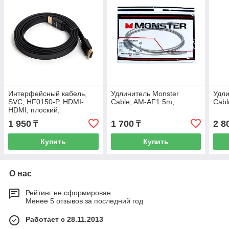
Интерфейсный кабель,
Удлинитель Monster
Удли
SVC, HF0150-P, HDMI-
Cable, AM-AF1.5m,
Cabl
HDMI, плоский,
30В, Чёрный, Пол. пакет,
1 950
1 700
2 8
₸
₸
1.5 м.
Купить
Купить
О нас
Рейтинг не сформирован
Менее 5 отзывов за последний год
Работает с 28.11.2013