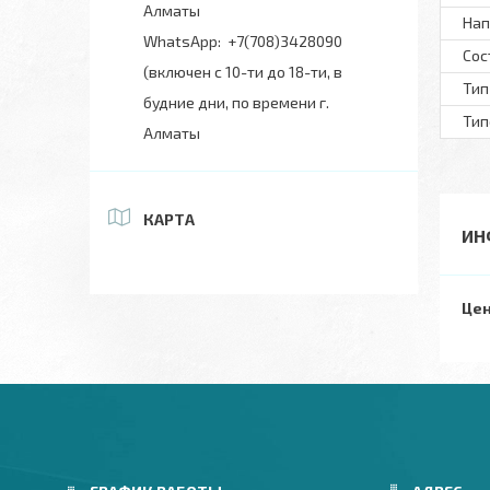
Алматы
Нап
+7(708)3428090
Сос
(включен с 10-ти до 18-ти, в
Тип
будние дни, по времени г.
Тип
Алматы
КАРТА
ИН
Цен