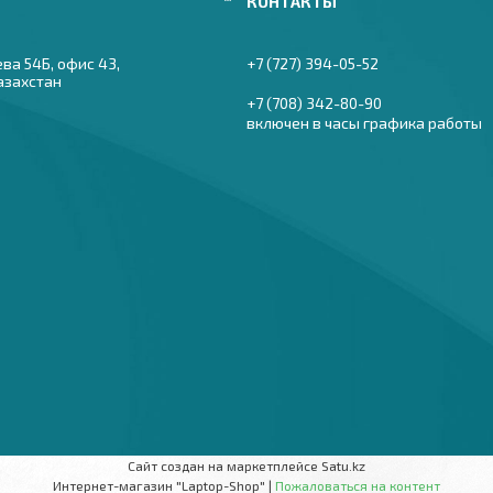
ева 54Б, офис 43,
+7 (727) 394-05-52
азахстан
+7 (708) 342-80-90
включен в часы графика работы
Сайт создан на маркетплейсе
Satu.kz
Интернет-магазин "Laptop-Shop" |
Пожаловаться на контент