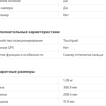
ичие колонок
Да
-камера
Да
тюнер
Нет
полнительные характеристики
ройства позиционирования
Touchpad
ичие GPS
Нет
гие функции и особенности
Сканер отпечатка пальца
баритные размеры
1.28 кг
ина
306.9 мм
рина
208.4 мм
лщина
15.9 мм