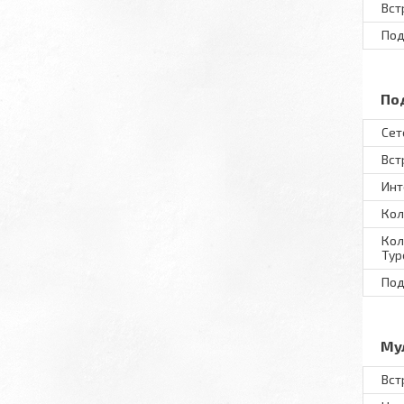
Вст
Под
По
Сет
Вст
Ин
Кол
Кол
Typ
Под
Му
Вст