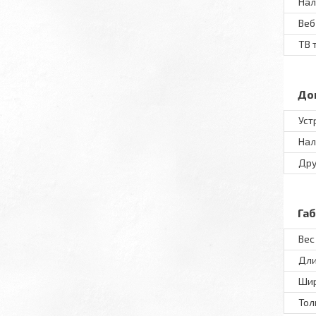
Нал
Веб
ТВ 
До
Уст
Нал
Дру
Га
Вес
Дл
Ши
То