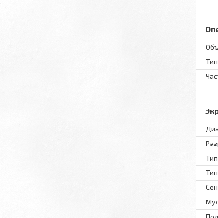
Оп
Объ
Тип
Час
Эк
Диа
Раз
Тип
Тип
Сен
Мул
Под