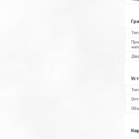
Гр
Тип
Про
чип
Два
Ус
Тип
Опт
Объ
Ка