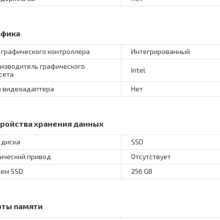
афика
 графического контроллера
Интегрированный
изводитель графического
Intel
сета
 видеоадаптера
Нет
тройства хранения данных
 диска
SSD
ический привод
Отсутствует
ем SSD
256 GB
рты памяти