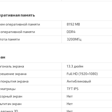
еративная память
ем оперативной памяти
8192 MB
 оперативной памяти
DDR4
тота памяти
3200МГц
ран
гональ экрана
13.3 дюйм
решение экрана
Full HD (1920×1080)
 покрытия экрана
Антибликовый
 матрицы
TFT IPS
сорный экран
Нет
ьтитач экран
Нет
держка 3D
Нет