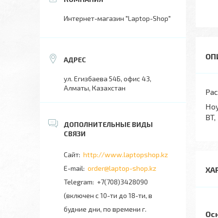
Интернет-магазин "Laptop-Shop"
ул. Егизбаева 54Б, офис 43,
Алматы, Казахстан
Рас
Ноу
BT,
http://www.laptopshop.kz
order@laptop-shop.kz
ХА
+7(708)3428090
(включен с 10-ти до 18-ти, в
будние дни, по времени г.
Ос