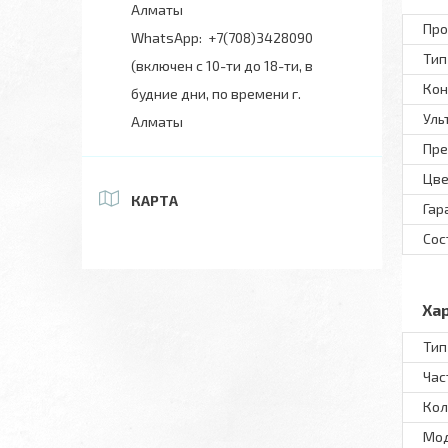
Алматы
Про
+7(708)3428090
Тип
(включен с 10-ти до 18-ти, в
Кон
будние дни, по времени г.
Уль
Алматы
Пре
Цве
КАРТА
Гар
Сос
Ха
Тип
Час
Кол
Мод