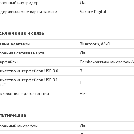
роенный картридер
Да
держиваемые карты памяти
Secure Digital
дключение и связь
евые адаптеры
Bluetooth, Wi-Fi
роенная сетевая карта
Да
терфейсы
Combo-разъем микрофон/н
ичество интерфейсов USB 3.0
3
ичество интерфейсов USB 3.1
1
e-C
ключение к док-станции
Нет
льтимедиа
роенный микрофон
Да