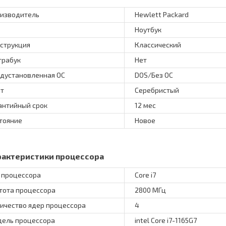
изводитель
Hewlett Packard
Ноутбук
струкция
Классический
трабук
Нет
дустановленная ОС
DOS/Без ОС
т
Серебристый
антийный срок
12 мес
тояние
Новое
рактеристики процессора
 процессора
Core i7
тота процессора
2800 МГц
ичество ядер процессора
4
ель процессора
intel Core i7-1165G7